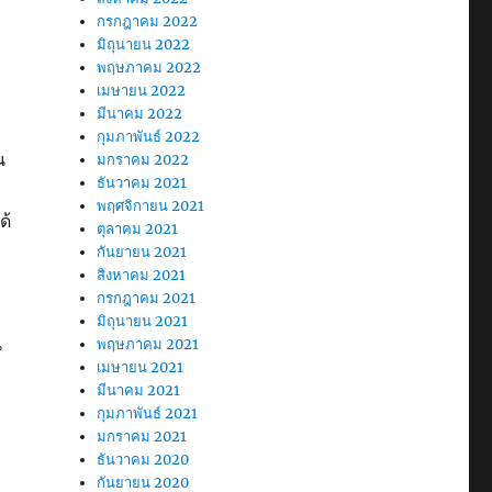
กรกฎาคม 2022
มิถุนายน 2022
พฤษภาคม 2022
เมษายน 2022
มีนาคม 2022
กุมภาพันธ์ 2022
น
มกราคม 2022
ธันวาคม 2021
พฤศจิกายน 2021
ด้
ตุลาคม 2021
กันยายน 2021
สิงหาคม 2021
กรกฎาคม 2021
มิถุนายน 2021
น
พฤษภาคม 2021
เมษายน 2021
มีนาคม 2021
กุมภาพันธ์ 2021
มกราคม 2021
ธันวาคม 2020
กันยายน 2020