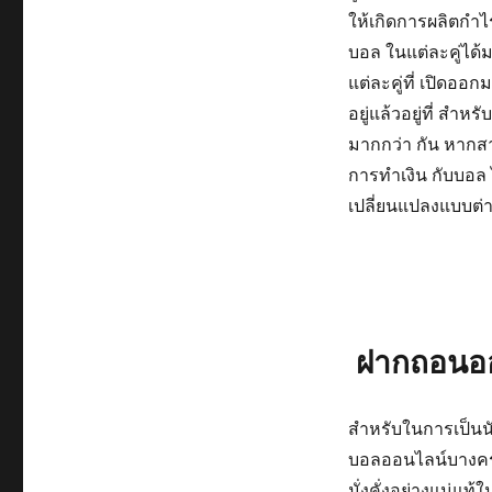
ให้เกิดการผลิตกำไ
บอล ในแต่ละคู่ได
แต่ละคู่ที่ เปิดออ
อยู่แล้วอยู่ที่ ส
มากกว่า กัน หากส
การทำเงิน กับบอล ไ
เปลี่ยนแปลงแบบต่
ฝากถอนออ
สำหรับในการเป็นน
บอลออนไลน์บางครั้งอ
มั่งคั่งอย่างแน่แท