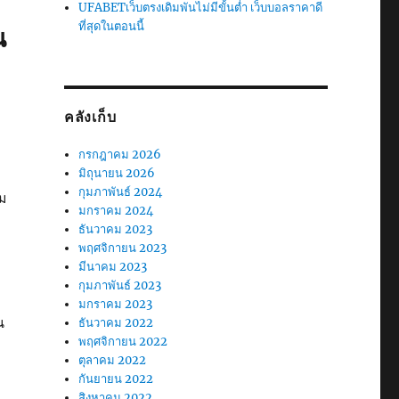
UFABETเว็บตรงเดิมพันไม่มีขั้นต่ำ เว็บบอลราคาดี
ที่สุดในตอนนี้
น
คลังเก็บ
ม
กรกฎาคม 2026
มิถุนายน 2026
กุมภาพันธ์ 2024
กม
มกราคม 2024
ธันวาคม 2023
พฤศจิกายน 2023
มีนาคม 2023
กุมภาพันธ์ 2023
มกราคม 2023
น
ธันวาคม 2022
พฤศจิกายน 2022
ตุลาคม 2022
กันยายน 2022
สิงหาคม 2022