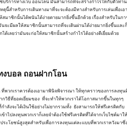
้บริการทางเว็บ ออนไลน์ มันสามารถที่จะสร้างกำไรให้กับตัวท่าน
ยเหตุนี้สำหรับการเดินทางมาที่จะจะต้องมีทางสำหรับการเล่นเพื่อเอ
สมาชิกนั้นได้พนันได้ง่ายดายมากยิ่งขึ้นอีกด้วย เรื่องสำหรับในกา
มันจะมีผลให้สมาชิกนั้นสามารถที่จะเดินผ่านได้ง่ายมากยิ่งขึ้นและก
ด้เลยว่ามันจะก่อให้สมาชิกนั้นสร้างกำไรได้อย่างดีเยี่ยมด้วย
บแทงบอล ถอนฝากโอน
่น ที่พวกเราควรต้องเอามาพินิจพิจารณา ให้ทุกคราวของการลงทุนม
สุดจากวิธีที่ยอดเยี่ยมของ ที่จะทำให้พวกเราได้โอกาสมากขึ้นในทุกๆ
่กำลังจะได้เงินใช้อย่างไม่ยากรวมทั้ง ยังสามารถให้ฟรีเครดิตกับ
กเข้าไปลงทุนพวกเราก็เลยจำต้องใช้ฟรีเครดิตที่ได้จากเว็บไซต์มาให
ณประโยชน์สูงสุดสำหรับเพื่อการลงทุนแต่ละแบบที่พวกเราหวังมาซึ่