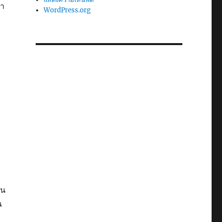
มา
WordPress.org
ใน
ณ