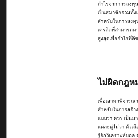
กำไรจากการลงทุนใ
เป็นสมาชิกรวมทั้งเข
สำหรับในการลงทุนแต
เครดิตที่สามารถมา
สูงสุดเพื่อกำไรที
ไม่ผิดกฎห
เพื่อเอามาพิจารณ
สำหรับในการสร้างกำ
แบบว่า ควร เป็นม
แต่ละคู่ไม่ว่า ตัวเ
รู้จักวิเคราะห์บอล