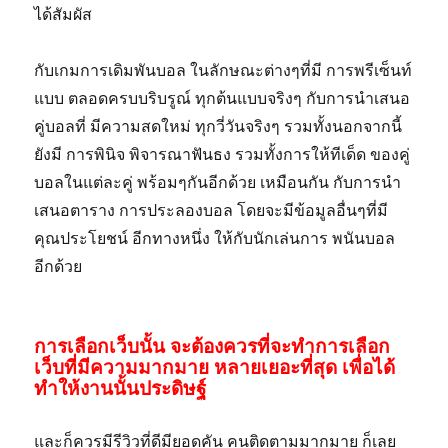
ได้สัมผัส
กับเกมการเดิมพันบอล ในลักษณะต่างๆที่มี การพรีเซ็นท์
แบบ ตลอดครบบริบรูณ์ ทุกต้นแบบจริงๆ กับการนำเสนอ
คู่บอลที่ มีความสดใหม่ ทุกวี่วันจริงๆ รวมทั้งนอกจากนี้
ยังมี การพินิจ พิจารณาฟันธง รวมทั้งการให้ทีเด็ด ของคู่
บอลในแต่ละคู่ พร้อมๆกันอีกด้วย เหมือนกัน กับการนำ
เสนอตาราง การประลองบอล โดยจะมีข้อมูลอื่นๆที่มี
คุณประโยชน์ อีกทางหนึ่ง ให้กับนักเล่นการ พนันบอล
อีกด้วย
การเลือกเว็บนั้น จะต้องควรที่จะทำการเลือก
เว็บที่มีความมากมาย หลายเยอะที่สุด เพื่อได้
ทำให้งานนั้นประดิษฐ์
และก็ควรมีรีวิวที่ดีมียอดคัน คนติดตามมากมาย ก็เลย