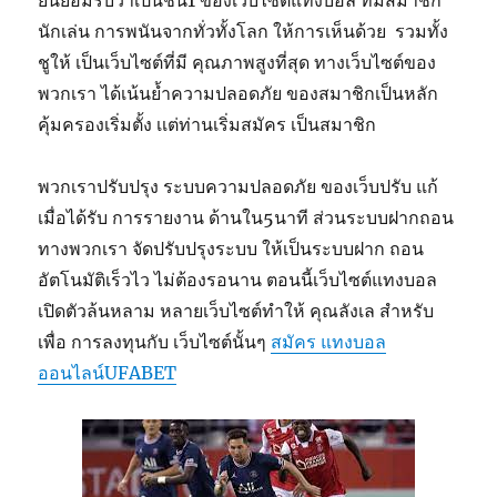
ยินยอมรับว่าเป็นชั้น1 ของเว็บไซต์แทงบอล ที่มีสมาชิก
นักเล่น การพนันจากทั่วทั้งโลก ให้การเห็นด้วย รวมทั้ง
ชูให้ เป็นเว็บไซต์ที่มี คุณภาพสูงที่สุด ทางเว็บไซต์ของ
พวกเรา ได้เน้นย้ำความปลอดภัย ของสมาชิกเป็นหลัก
คุ้มครองเริ่มตั้ง เเต่ท่านเริ่มสมัคร เป็นสมาชิก
พวกเราปรับปรุง ระบบความปลอดภัย ของเว็บปรับ แก้
เมื่อได้รับ การรายงาน ด้านใน5นาที ส่วนระบบฝากถอน
ทางพวกเรา จัดปรับปรุงระบบ ให้เป็นระบบฝาก ถอน
อัตโนมัติเร็วไว ไม่ต้องรอนาน ตอนนี้เว็บไซต์แทงบอล
เปิดตัวล้นหลาม หลายเว็บไซต์ทำให้ คุณลังเล สำหรับ
เพื่อ การลงทุนกับ เว็บไซต์นั้นๆ
สมัคร แทงบอล
ออนไลน์UFABET