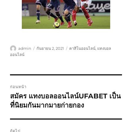
ผู้
เขียน
หมวด
admin
กันยายน 2, 2021
คาสิโนออนไลน์
,
แทงบอล
เขียน
เมื่อ
หมู่
ออนไลน์
เมนู
ก่อนหน้า
นำทาง
สมัคร แทงบอลออนไลน์UFABET เป็น
เรื่อง
ก่อน
ที่นิยมกันมากมายก่ายกอง
เรื่อง
หน้า:
ถัดไป