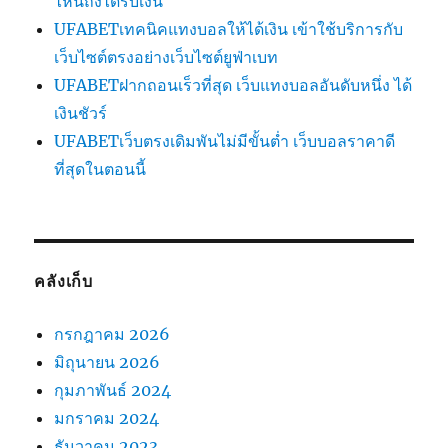
ไหนถึงได้รับเงิน
UFABETเทคนิคแทงบอลให้ได้เงิน เข้าใช้บริการกับ
เว็บไซต์ตรงอย่างเว็บไซต์ยูฟ่าเบท
UFABETฝากถอนเร็วที่สุด เว็บแทงบอลอันดับหนึ่ง ได้
เงินชัวร์
UFABETเว็บตรงเดิมพันไม่มีขั้นต่ำ เว็บบอลราคาดี
ที่สุดในตอนนี้
คลังเก็บ
กรกฎาคม 2026
มิถุนายน 2026
กุมภาพันธ์ 2024
มกราคม 2024
ธันวาคม 2023