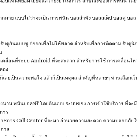
ตอบแทนที่ยอด เยี่ยมแล้วก็ยังย้ำในกำไร ลักษณะของการพนัน โดยท
ถ
ากมาย แบบไม่ว่าจะเป็น การพนัน บอลลำพัง บอลสเต็ป บอลคู่ บอล
้รับดูกันแบบชู ต่อยกเพื่อไม่ให้พลาด สำหรับเพื่อการติดตาม รับดูนั
น
เคลื่อนที่ระบบ Android ที่จะสะดวก สำหรับการใช้ การเคลื่อนไห
ลอง
็เลยเป็นความพอใจ แล้วก็เป็นเหตุผล สำคัญที่หลายๆ ท่านเลือกเว็
งนาน พนันบอลฟรี โดยต้นแบบ ระบบของ การเข้าใช้บริการ ที่จะมี
ิการ
าราชการ Call Center ที่จะมา อำนวยความสะดวก ความปลอดภัยให
โอกาส