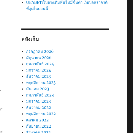
UFABETเว็บตรงเดิมพันไม่มีขั้นต่ำ เว็บบอลราคาดี
ที่สุดในตอนนี้
คลังเก็บ
กรกฎาคม 2026
มิถุนายน 2026
กุมภาพันธ์ 2024
มกราคม 2024
ธันวาคม 2023
พฤศจิกายน 2023
มีนาคม 2023
ี
กุมภาพันธ์ 2023
มกราคม 2023
ธันวาคม 2022
คา
พฤศจิกายน 2022
ตุลาคม 2022
กันยายน 2022
สิงหาคม 2022