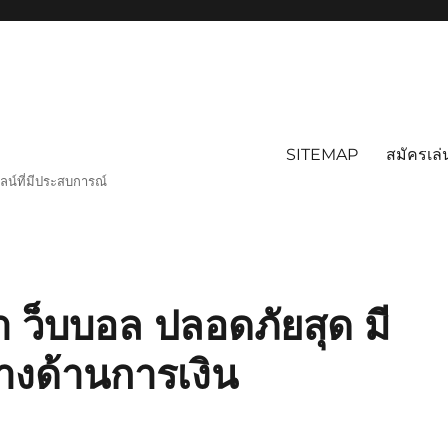
SITEMAP
สมัครเล่
ไลน์ที่มีประสบการณ์
 ว็บบอล ปลอดภัยสุด มี
งด้านการเงิน