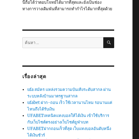
นี้ถือได้ว่าตอบโจทย์ได้มากที่สุดและยังเป็นช่อง
ทางการวางเดิมพันที่สามารถทำกำไรได้มากที่สุดด้วย
ค้นหา
ค้นหา:
เรื่องล่าสุด
ufa สมัคร แหล่งรวมความบันเทิงระดับสากล ผ่าน
ระบบหลังบ้านมาตรฐานสากล
ufabet ฝาก-ถอน เร็ว ใช้เวลานานไหม รอนานแค่
ไหนถึงได้รับเงิน
UFABETเทคนิคแทงบอลให้ได้เงิน เข้าใช้บริการ
กับเว็บไซต์ตรงอย่างเว็บไซต์ยูฟ่าเบท
UFABETฝากถอนเร็วที่สุด เว็บแทงบอลอันดับหนึ่ง
ได้เงินชัวร์