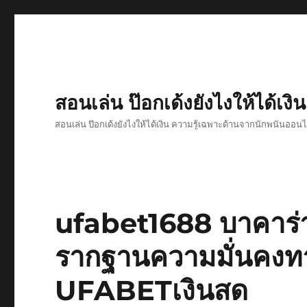
สอนเล่น ป๊อกเด้งยังไงให้ได้เงิน
สอนเล่น ป๊อกเด้งยังไงให้ได้เงิน ความรู้เฉพาะด้านจากนักพนันออน
ufabet1688 บาคาร่า
รากฐานความมั่นคงทา
UFABETเงินสด