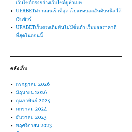
เว็บไซต์ตรงอย่างเว็บไซต์ยูฟ่าเบท
UFABETฝากถอนเร็วที่สุด เว็บแทงบอลอันดับหนึ่ง ได้
เงินชัวร์
UFABETเว็บตรงเดิมพันไม่มีขั้นต่ำ เว็บบอลราคาดี
ที่สุดในตอนนี้
คลังเก็บ
กรกฎาคม 2026
มิถุนายน 2026
กุมภาพันธ์ 2024
มกราคม 2024
ธันวาคม 2023
พฤศจิกายน 2023