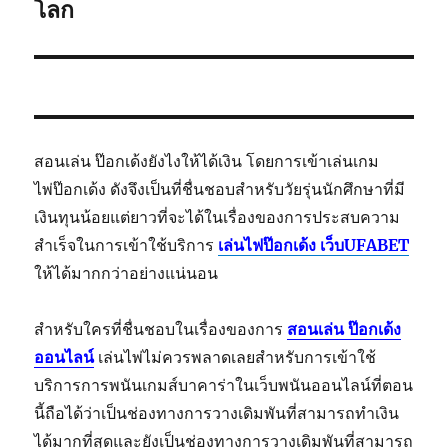
ไป:
โลก
สอนเล่น ป๊อกเด้งยังไงให้ได้เงิน โดยการเข้าเล่นเกม
ไพ่ป๊อกเด้ง ดังจึงเป็นที่ชื่นชอบสำหรับวัยรุ่นนักศึกษาที่มี
เงินทุนน้อยแต่ยาวที่จะได้ในเรื่องของการประสบความ
สำเร็จในการเข้าใช้บริการ
เล่นไฟป๊อกเด้ง เว็บUFABET
ให้ได้มากกว่าอย่างแน่นอน
สำหรับใครที่ชื่นชอบในเรื่องของการ
สอนเล่น ป๊อกเด้ง
ออนไลน์
เล่นไพ่ไม่ควรพลาดเลยสำหรับการเข้าใช้
บริการการพนันเกมส์บาคาร่าในเว็บพนันออนไลน์ที่ตอน
นี้ถือได้ว่าเป็นช่องทางการวางเดิมพันที่สามารถทำเงิน
ได้มากที่สุดและยังเป็นช่องทางการวางเดิมพันที่สามารถ